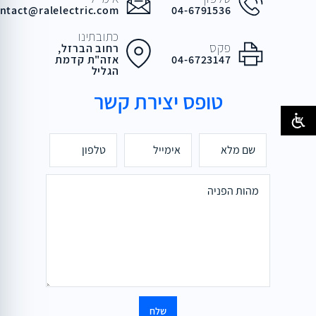
ntact@ralelectric.com
04-6791536
כתובתינו
פקס
רחוב הברזל,
04-6723147
אזה"ת קדמת
הגליל
טופס יצירת קשר