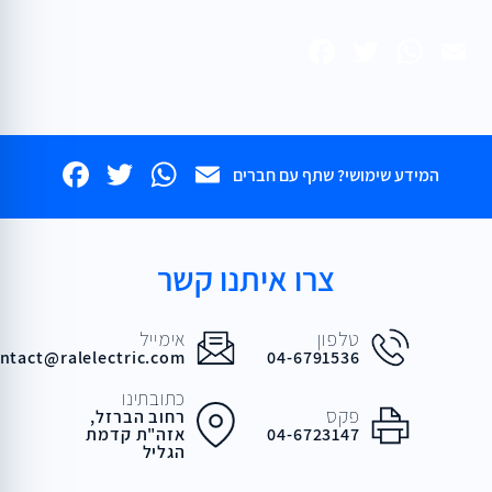
Facebook
WhatsApp
Twitter
Email
book
WhatsApp
Twitter
Email
המידע שימושי? שתף עם חברים
צרו איתנו קשר
טלפון
אימייל
ntact@ralelectric.com
04-6791536
כתובתינו
פקס
רחוב הברזל,
04-6723147
אזה"ת קדמת
הגליל