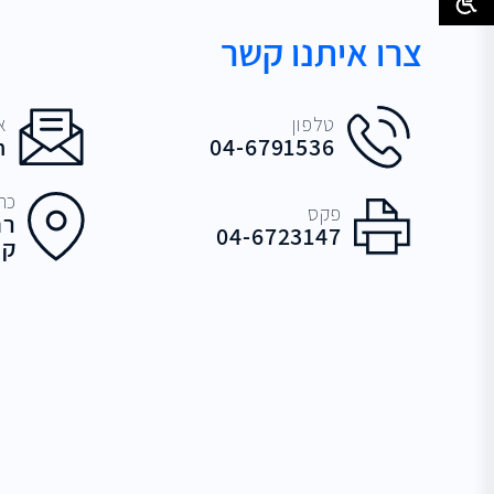
צרו איתנו קשר
טלפון
א
m
04-6791536
כתו
פקס
רח
04-6723147
קד