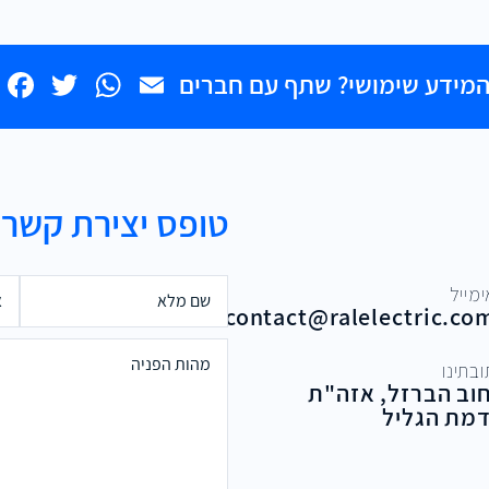
k
tsApp
tter
Email
מידע שימושי? שתף עם חברים
טופס יצירת קשר
ימייל
contact@ralelectric.co
בתינו
וב הברזל, אזה"ת
מת הגליל