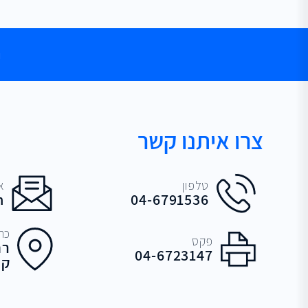
ה
צרו איתנו קשר
טלפון
א
m
04-6791536
כתו
פקס
רח
04-6723147
קד