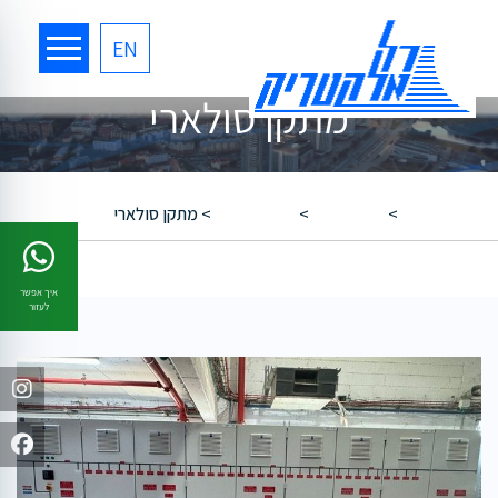
EN
מתקן סולארי
רל אלקטריק
>
Activities
>
אנרגיה ירוקה
>
מתקן סולארי
איך אפשר
לעזור